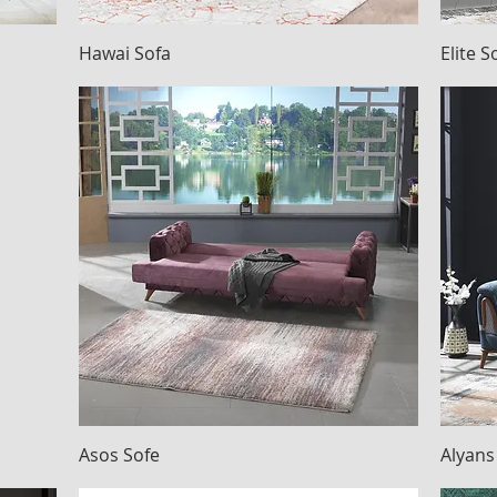
Hawai Sofa
Hızlı Bakış
Elite S
Asos Sofe
Hızlı Bakış
Alyans