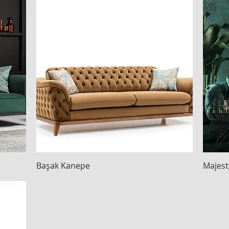
Başak Kanepe
Hızlı Bakış
Majest