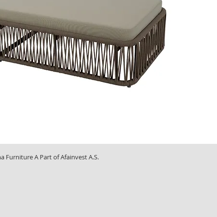
Furniture A Part of Afainvest A.S.